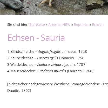
Sie sind hier:
Startseite
»
Arten in NRW
»
Reptilien
»
Echsen
Echsen - Sauria
1 Blindschleiche –
Anguis fragilis
Linnaeus, 1758
2 Zauneidechse –
Lacerta agilis
Linnaeus, 1758
3 Waldeidechse –
Zootoca vivipara
Jaquin, 1787
4 Mauereidechse –
Podarcis muralis
(Laurenti, 1768)
[nicht sicher nachgewiesen: Westliche Smaragdeidechse -
Lac
Daudin, 1802]