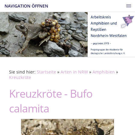
NAVIGATION ÖFFNEN
Sie sind hier:
Startseite
»
Arten in NRW
»
Amphibien
»
Kreuzkröte
Kreuzkröte - Bufo
calamita