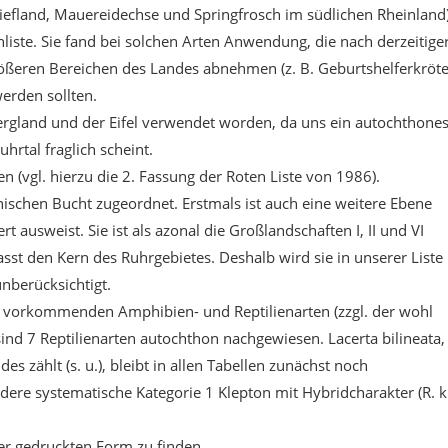
efland, Mauereidechse und Springfrosch im südlichen Rheinland)
ste. Sie fand bei solchen Arten Anwendung, die nach derzeitige
rößeren Bereichen des Landes abnehmen (z. B. Geburtshelferkröte
erden sollten.
rbergland und der Eifel verwendet worden, da uns ein autochthone
tal fraglich scheint.
 (vgl. hierzu die 2. Fassung der Roten Liste von 1986).
schen Bucht zugeordnet. Erstmals ist auch eine weitere Ebene
ausweist. Sie ist als azonal die Großlandschaften I, II und VI
st den Kern des Ruhrgebietes. Deshalb wird sie in unserer Liste
nberücksichtigt.
on vorkommenden Amphibien- und Reptilienarten (zzgl. der wohl
ind 7 Reptilienarten autochthon nachgewiesen. Lacerta bilineata,
 zählt (s. u.), bleibt in allen Tabellen zunächst noch
ere systematische Kategorie 1 Klepton mit Hybridcharakter (R. kl
der gedruckten Form zu finden.