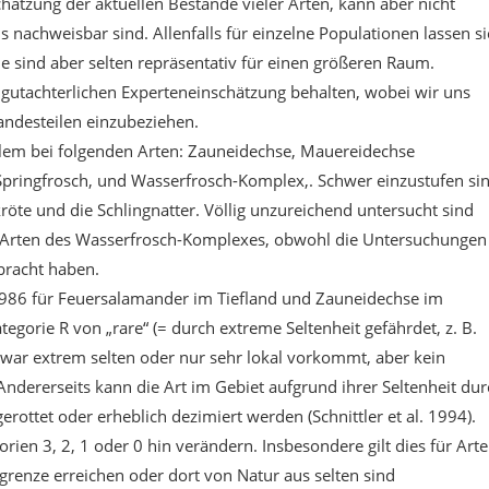
ätzung der aktuellen Bestände vieler Arten, kann aber nicht
 nachweisbar sind. Allenfalls für einzelne Populationen lassen s
e sind aber selten repräsentativ für einen größeren Raum.
 gutachterlichen Experteneinschätzung behalten, wobei wir uns
andesteilen einzubeziehen.
llem bei folgenden Arten: Zauneidechse, Mauereidechse
Springfrosch, und Wasserfrosch-Komplex,. Schwer einzustufen si
öte und die Schlingnatter. Völlig unzureichend untersucht sind
r Arten des Wasserfrosch-Komplexes, obwohl die Untersuchungen
rbracht haben.
– 1986 für Feuersalamander im Tiefland und Zauneidechse im
tegorie R von „rare“ (= durch extreme Seltenheit gefährdet, z. B.
war extrem selten oder nur sehr lokal vorkommt, aber kein
Andererseits kann die Art im Gebiet aufgrund ihrer Seltenheit du
ottet oder erheblich dezimiert werden (Schnittler et al. 1994).
rien 3, 2, 1 oder 0 hin verändern. Insbesondere gilt dies für Arte
grenze erreichen oder dort von Natur aus selten sind