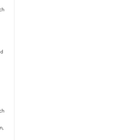
ich
nd
rch
n,