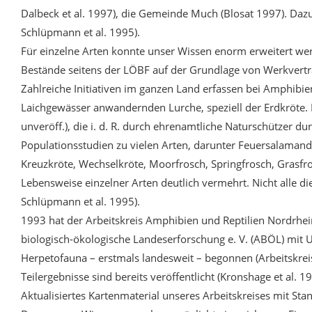
Dalbeck et al. 1997), die Gemeinde Much (Blosat 1997). Daz
Schlüpmann et al. 1995).
Für einzelne Arten konnte unser Wissen enorm erweitert werd
Bestände seitens der LÖBF auf der Grundlage von Werkvertr
Zahlreiche Initiativen im ganzen Land erfassen bei Amphi
Laichgewässer anwandernden Lurche, speziell der Erdkröte. Reg
unveröff.), die i. d. R. durch ehrenamtliche Naturschützer d
Populationsstudien zu vielen Arten, darunter Feuersalaman
Kreuzkröte, Wechselkröte, Moorfrosch, Springfrosch, Grasfr
Lebensweise einzelner Arten deutlich vermehrt. Nicht alle dies
Schlüpmann et al. 1995).
1993 hat der Arbeitskreis Amphibien und Reptilien Nordrhei
biologisch-ökologische Landeserforschung e. V. (ABÖL) mit 
Herpetofauna – erstmals landesweit – begonnen (Arbeitskrei
Teilergebnisse sind bereits veröffentlicht (Kronshage et al. 
Aktualisiertes Kartenmaterial unseres Arbeitskreises mit St