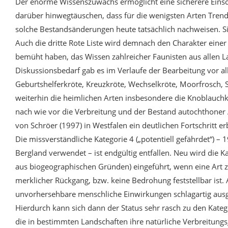
Der enorme Wissenszuwachs ermöglicht eine sicherere Einsch
darüber hinwegtäuschen, dass für die wenigsten Arten Trends
solche Bestandsänderungen heute tatsächlich nachweisen. Si
Auch die dritte Rote Liste wird demnach den Charakter einer
bemüht haben, das Wissen zahlreicher Faunisten aus allen L
Diskussionsbedarf gab es im Verlaufe der Bearbeitung vor a
Geburtshelferkröte, Kreuzkröte, Wechselkröte, Moorfrosch, 
weiterhin die heimlichen Arten insbesondere die Knoblauchkr
nach wie vor die Verbreitung und der Bestand autochthone
von Schröer (1997) in Westfalen ein deutlichen Fortschritt e
Die missverständliche Kategorie 4 („potentiell gefährdet“) 
Bergland verwendet – ist endgültig entfallen. Neu wird die Ka
aus biogeographischen Gründen) eingeführt, wenn eine Art z
merklicher Rückgang, bzw. keine Bedrohung feststellbar ist. 
unvorhersehbare menschliche Einwirkungen schlagartig ausger
Hierdurch kann sich dann der Status sehr rasch zu den Katego
die in bestimmten Landschaften ihre natürliche Verbreitungs