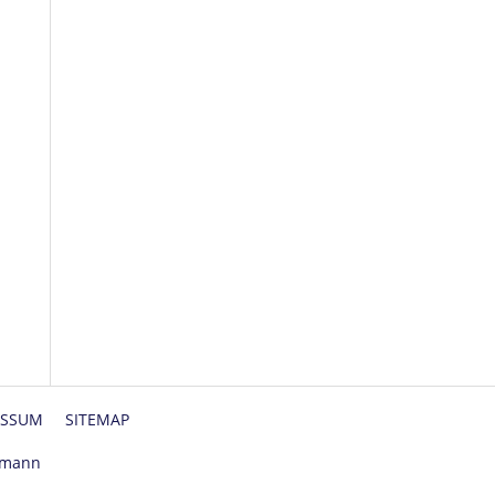
ESSUM
SITEMAP
üpmann