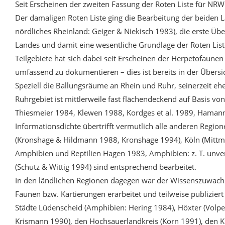
Seit Erscheinen der zweiten Fassung der Roten Liste für NRW
Der damaligen Roten Liste ging die Bearbeitung der beiden 
nördliches Rheinland: Geiger & Niekisch 1983), die erste Ü
Landes und damit eine wesentliche Grundlage der Roten List
Teilgebiete hat sich dabei seit Erscheinen der Herpetofaunen
umfassend zu dokumentieren – dies ist bereits in der Übersic
Speziell die Ballungsräume an Rhein und Ruhr, seinerzeit ehe
Ruhrgebiet ist mittlerweile fast flächendeckend auf Basis vo
Thiesmeier 1984, Klewen 1988, Kordges et al. 1989, Hamann 
Informationsdichte übertrifft vermutlich alle anderen Regio
(Kronshage & Hildmann 1988, Kronshage 1994), Köln (Mittma
Amphibien und Reptilien Hagen 1983, Amphibien: z. T. unverö
(Schütz & Wittig 1994) sind entsprechend bearbeitet.
In den ländlichen Regionen dagegen war der Wissenszuwachs 
Faunen bzw. Kartierungen erarbeitet und teilweise publiziert 
Städte Lüdenscheid (Amphibien: Hering 1984), Höxter (Volpe
Krismann 1990), den Hochsauerlandkreis (Korn 1991), den Krei