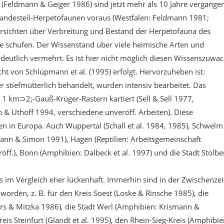
 (Feldmann & Geiger 1986) sind jetzt mehr als 10 Jahre vergangen
Landesteil-Herpetofaunen voraus (Westfalen: Feldmann 1981;
bersichten über Verbreitung und Bestand der Herpetofauna des
e schufen. Der Wissenstand über viele heimische Arten und
 deutlich vermehrt. Es ist hier nicht möglich diesen Wissenszuwa
ht von Schlüpmann et al. (1995) erfolgt. Hervorzuheben ist:
r stiefmütterlich behandelt, wurden intensiv bearbeitet. Das
n 1 km⊃2;-Gauß-Krüger-Rastern kartiert (Sell & Sell 1977,
& Uthoff 1994, verschiedene unveröff. Arbeiten). Diese
nen in Europa. Auch Wuppertal (Schall et al. 1984, 1985), Schwelm
nn & Simon 1991), Hagen (Reptilien: Arbeitsgemeinschaft
ff.), Bonn (Amphibien: Dalbeck et al. 1997) und die Stadt Stolbe
im Vergleich eher lückenhaft. Immerhin sind in der Zwischenzei
worden, z. B. für den Kreis Soest (Loske & Rinsche 1985), die
rs & Mitzka 1986), die Stadt Werl (Amphibien: Krismann &
s Steinfurt (Glandt et al. 1995), den Rhein-Sieg-Kreis (Amphibie