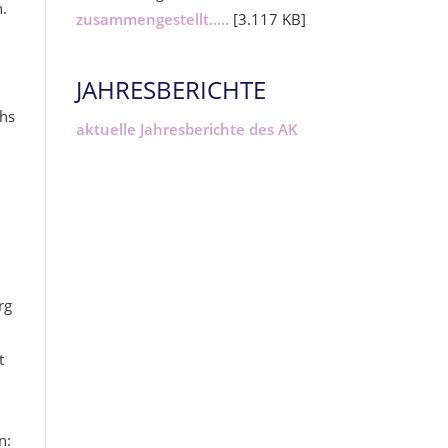
.
zusammengestellt.....
[3.117 KB]
JAHRESBERICHTE
chs
aktuelle Jahresberichte des AK
rg
t
n: