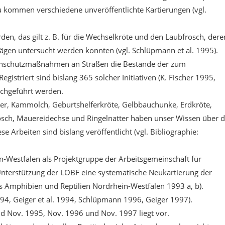
u kommen verschiedene unveröffentlichte Kartierungen (vgl.
en, das gilt z. B. für die Wechselkröte und den Laubfrosch, dere
ägen untersucht werden konnten (vgl. Schlüpmann et al. 1995).
bienschutzmaßnahmen an Straßen die Bestände der zum
istriert sind bislang 365 solcher Initiativen (K. Fischer 1995,
urchgeführt werden.
der, Kammolch, Geburtshelferkröte, Gelbbauchunke, Erdkröte,
osch, Mauereidechse und Ringelnatter haben unser Wissen über d
e Arbeiten sind bislang veröffentlicht (vgl. Bibliographie:
n-Westfalen als Projektgruppe der Arbeitsgemeinschaft für
Unterstützung der LÖBF eine systematische Neukartierung der
s Amphibien und Reptilien Nordrhein-Westfalen 1993 a, b).
1994, Geiger et al. 1994, Schlüpmann 1996, Geiger 1997).
and Nov. 1995, Nov. 1996 und Nov. 1997 liegt vor.