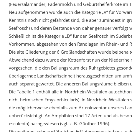
(Feuersalamander, Fadenmolch und Geburtshelferkröte im Ti
Neu aufgenommen wurde auch die Kategorie „V“ für Vorwarnli
Kenntnis noch nicht gefährdet sind, die aber zumindest in g
Seefrosch) und deren Bestände von daher genauer verfolgt w
Schließlich ist die Kategorie „D“ für den Seefrosch im Süde
Vorkommen, abgesehen von den Randlagen im Rhein- und Ruhr
Die alte Gliederung der 6 Großlandschaften wurde beibehalten
Abweichend dazu wurde der Kottenforst nun der Niederrheini
vorgesehen, die den Ballungsraum des Ruhrgebietes gesondert 
überlagernde Landschaftseinheit herausgeschnitten um umfas
auch separat gewertet. Die anderen Ballungsräume bleiben u
Die Tabelle 1 enthält alle in Nordrhein-Westfalen autochth
nicht heimischen Emys orbicularis). In Nordrhein-Westfalen s
die möglicherweise ebenfalls zum Arteninventar unseres Landes
unberücksichtigt. An Amphibien sind 17 Arten und als besond
esculenta) nachgewiesen (vgl. z. B. Günther 1996).
Die weiteren, sehr ausführlichen Erläuterungen sind nur in 