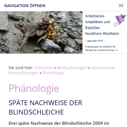
NAVIGATION ÖFFNEN
Sie sind hier:
Startseite
»
Beobachtungen
»
Interessante
Beobachtungen
»
Phänologie
Phänologie
SPÄTE NACHWEISE DER
BLINDSCHLEICHE
Drei späte Nachweise der Blindschleiche 2009 im