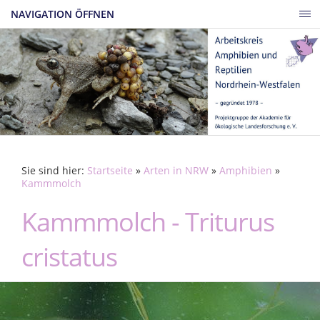
NAVIGATION ÖFFNEN
Sie sind hier:
Startseite
»
Arten in NRW
»
Amphibien
»
Kammmolch
Kammmolch - Triturus
cristatus